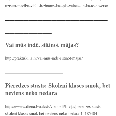
uztvert-macibu-vielu-ir-zinams-kas-pie-vainas-un-ka-to-noverst/
______________________
__________
Vai mūs indē, siltinot mājas?
http://praktiski.la.lv/vai-mus-inde-siltinot-majas/
____________________________
Pieredzes stāsts: Skolēni klasēs smok, bet
neviens neko nedara
https://www.diena.lv/raksts/viedokli/latvija/pieredzes-stasts-
skoleni-klases-smok-bet-neviens-neko-nedara-14185404