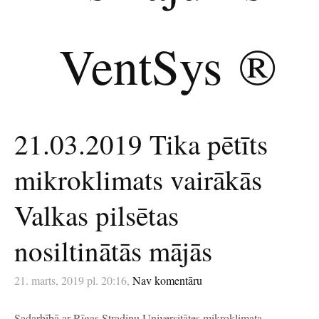
VentSys
®
21.03.2019 Tika pētīts
mikroklimats vairākās
Valkas pilsētas
nosiltinātās mājās
21. marts, 2019 pl. 20:16,
Nav komentāru
Sadarbībā ar Rīgas Stradiņu Universitātes mikroklimata