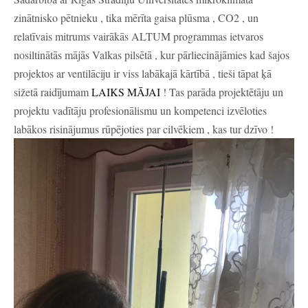
zinātnisko pētnieku , tika mērīta gaisa plūsma , CO2 , un
relatīvais mitrums vairākās ALTUM programmas ietvaros
nosiltinātās mājās Valkas pilsētā , kur pārliecinājāmies kad šajos
projektos ar ventilāciju ir viss labākajā kārtībā , tieši tāpat ķā
sižetā raidījumam
LAIKS MĀJAI
! Tas parāda projektētāju un
projektu vadītāju profesionālismu un kompetenci izvēloties
labākos risinājumus rūpējoties par cilvēkiem , kas tur dzīvo !