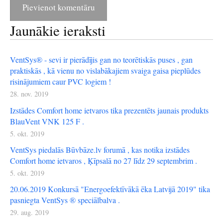
Jaunākie ieraksti
VentSys® - sevi ir pierādījis gan no teorētiskās puses , gan
praktiskās , kā vienu no vislabākajiem svaiga gaisa pieplūdes
risinājumiem caur PVC logiem !
28. nov. 2019
Izstādes Comfort home ietvaros tika prezentēts jaunais produkts
BlauVent VNK 125 F .
5. okt. 2019
VentSys piedalās Būvbāze.lv forumā , kas notika izstādes
Comfort home ietvaros , Ķīpsalā no 27 līdz 29 septembrim .
5. okt. 2019
20.06.2019 Konkursā "Energoefektīvākā ēka Latvijā 2019" tika
pasniegta VentSys ® speciālbalva .
29. aug. 2019