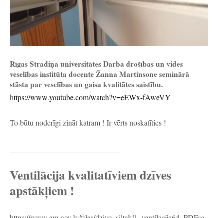
Rīgas Stradiņa universitātes Darba drošības un vides
veselības institūta docente Žanna Martinsone seminārā
stāsta par veselības un gaisa kvalitātes saistību.
h
ttps://www.youtube.com/watch?v=eEWx-fAweVY
To būtu noderīgi zināt katram ! Ir vērts noskatīties !
____________________________
Ventilācija kvalitatīviem dzīves
apstākļiem !
https://www.em.gov.lv/files/dzivo_siltak/1_ventilacija64_PDFsa