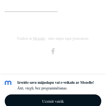
____________________________
Veidots ar
Mozello
- labo mājas lapu ģeneratoru.
Izveido savu mājaslapu vai e-veikalu ar Mozello!
Ātri, viegli, bez programmēšanas.
Uzzināt vairāk