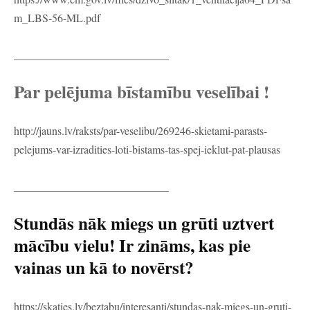
m_LBS-56-ML.pdf
____________________________
Par pelējuma bīstamību veselībai !
http://jauns.lv/raksts/par-veselibu/269246-skietami-parasts-
pelejums-var-izradities-loti-bistams-tas-spej-ieklut-pat-plausas
____________________________
Stundās nāk miegs un grūti uztvert
mācību vielu! Ir zināms, kas pie
vainas un kā to novērst?
https://skaties.lv/beztabu/interesanti/stundas-nak-miegs-un-gruti-